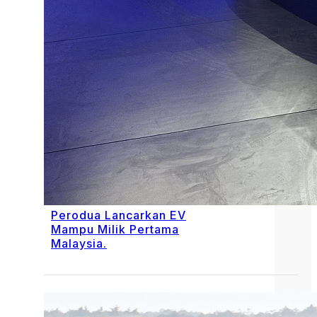
Perodua Lancarkan EV
Mampu Milik Pertama
Malaysia.