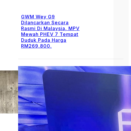
GWM Wey G9
Dilancarkan Secara
Rasmi Di Malaysia, MPV
Mewah PHEV 7 Tempat
Duduk Pada Harga
RM269,800.