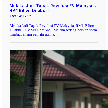
Melaka Jadi Tapak Revolusi EV Malaysia.
RM1 Bilion Dilabur!
2025-08-07
Melaka Jadi Tapak Revolusi EV Malaysia. RM1 Bilion
Dilabur! | EVMALAYSIA : Melaka sedang bersiap sedia
menjadi antara pemain utama…