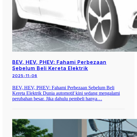
BEV, HEV, PHEV: Fahami Perbezaan
Sebelum Beli Kereta Elektrik
2025-11-06
BEV, HEV, PHEV: Fahami Perbezaan Sebelum Beli
Kereta Elektrik Dunia automotif kini sedang mengalami
perubahan besar. Jika dahulu pembeli hanya…