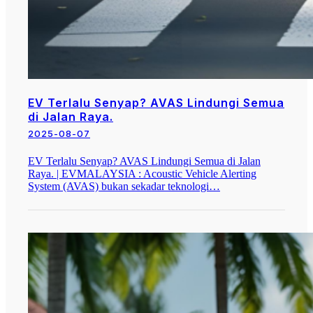
EV Terlalu Senyap? AVAS Lindungi Semua
di Jalan Raya.
2025-08-07
EV Terlalu Senyap? AVAS Lindungi Semua di Jalan
Raya. | EVMALAYSIA : Acoustic Vehicle Alerting
System (AVAS) bukan sekadar teknologi…