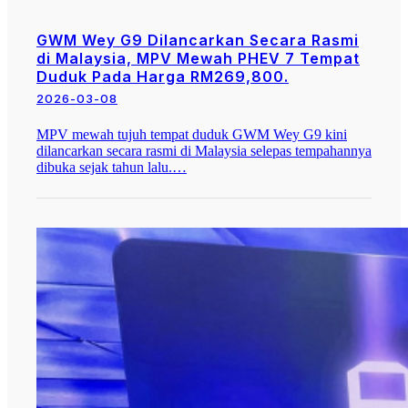
GWM Wey G9 Dilancarkan Secara Rasmi
di Malaysia, MPV Mewah PHEV 7 Tempat
Duduk Pada Harga RM269,800.
2026-03-08
MPV mewah tujuh tempat duduk GWM Wey G9 kini
dilancarkan secara rasmi di Malaysia selepas tempahannya
dibuka sejak tahun lalu.…