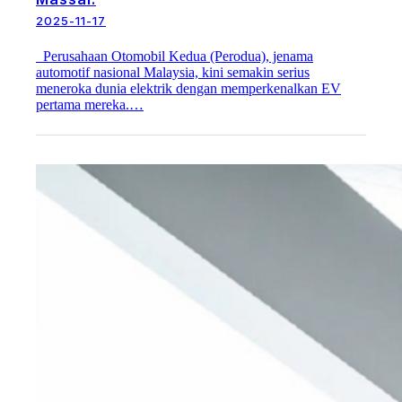
2025-11-17
Perusahaan Otomobil Kedua (Perodua), jenama
automotif nasional Malaysia, kini semakin serius
meneroka dunia elektrik dengan memperkenalkan EV
pertama mereka.…