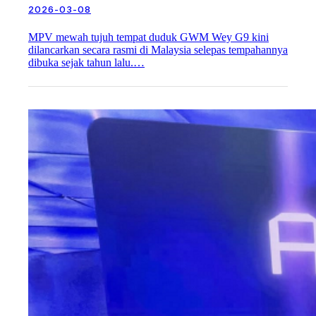
2026-03-08
MPV mewah tujuh tempat duduk GWM Wey G9 kini
dilancarkan secara rasmi di Malaysia selepas tempahannya
dibuka sejak tahun lalu.…