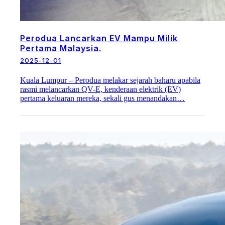
Perodua Lancarkan EV Mampu Milik
Pertama Malaysia.
2025-12-01
Kuala Lumpur – Perodua melakar sejarah baharu apabila
rasmi melancarkan QV-E, kenderaan elektrik (EV)
pertama keluaran mereka, sekali gus menandakan…