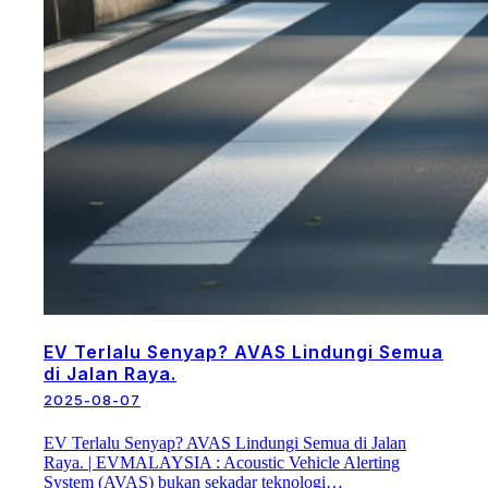
EV Terlalu Senyap? AVAS Lindungi Semua
di Jalan Raya.
2025-08-07
EV Terlalu Senyap? AVAS Lindungi Semua di Jalan
Raya. | EVMALAYSIA : Acoustic Vehicle Alerting
System (AVAS) bukan sekadar teknologi…