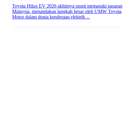
Toyota Hilux EV 2026 akhirnya rasmi memasuki pasaran
Malaysia, menandakan langkah besar oleh UMW Toyota
Motor dalam dunia kenderaan elektrik…