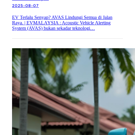
2025-08-07
EV Terlalu Senyap? AVAS Lindungi Semua di Jalan
Raya. | EVMALAYSIA : Acoustic Vehicle Alerting
System (AVAS) bukan sekadar teknologi…