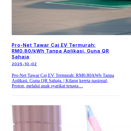
Pro-Net Tawar Caj EV Termurah:
RM0.80/kWh Tanpa Aplikasi. Guna QR
Sahaja
2025-10-02
Pro-Net Tawar Caj EV Termurah: RM0.80/kWh Tanpa
Aplikasi. Guna QR Sahaja. | Kilang kereta nasional,
Proton, melalui anak syarikat tenaga…