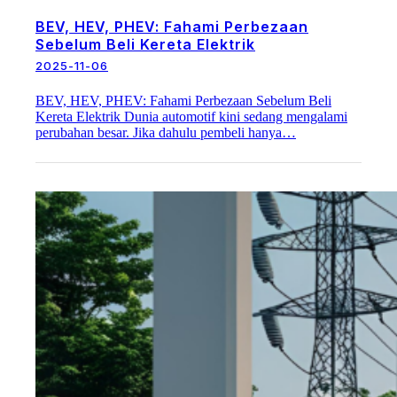
BEV, HEV, PHEV: Fahami Perbezaan
Sebelum Beli Kereta Elektrik
2025-11-06
BEV, HEV, PHEV: Fahami Perbezaan Sebelum Beli
Kereta Elektrik Dunia automotif kini sedang mengalami
perubahan besar. Jika dahulu pembeli hanya…